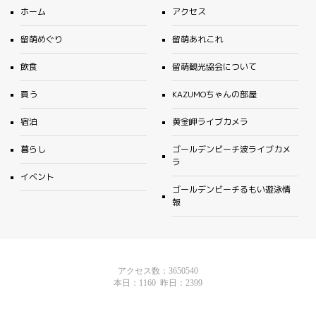
ホーム
アクセス
留萌めぐり
留萌あれこれ
飲食
留萌観光協会について
買う
KAZUMOちゃんの部屋
宿泊
黄金岬ライブカメラ
暮らし
ゴールデンビーチ波ライブカメ
ラ
イベント
ゴールデンビーチるもい遊泳情
報