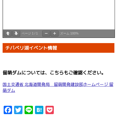
ページ
1
/
1
ズーム
100%
チバベリ湖イベント情報
留萌ダムについては、こちらもご確認ください。
国土交通省 北海道開発局 留萌開発建設部ホームページ 留
萌ダム
Facebook
Twitter
Line
Hatena
Pocket