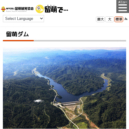
最大
大
標準
留萌ダム